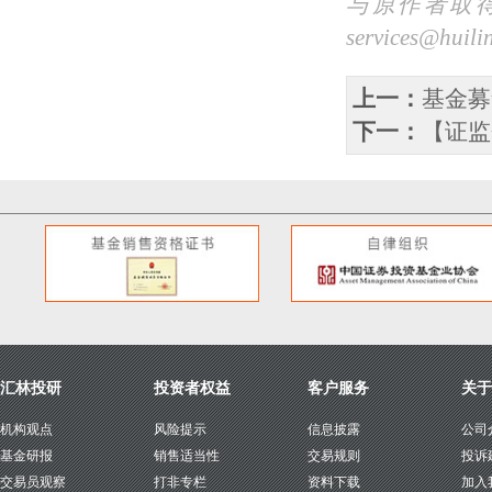
与原作者取
services@
上一：
基金募
下一：
【证监
汇林投研
投资者权益
客户服务
关于
机构观点
风险提示
信息披露
公司
基金研报
销售适当性
交易规则
投诉
交易员观察
打非专栏
资料下载
加入