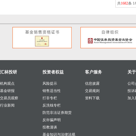
共
1682
条 1/
汇林投研
投资者权益
客户服务
关于
机构观点
风险提示
信息披露
公司
基金研报
销售适当性
交易规则
投诉
交易员观察
打非专栏
资料下载
加入
行业新闻
反洗钱专栏
防范非法证券期货
反诈骗声明
投教漫谈
基金知识与法律法规