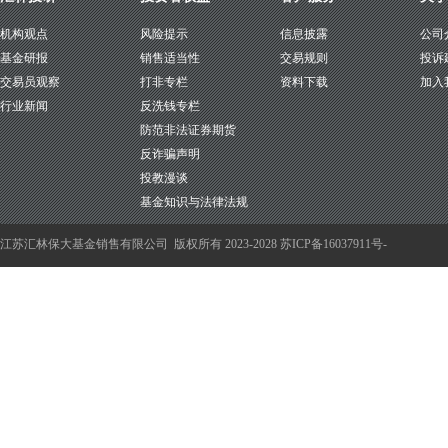
机构观点
风险提示
信息披露
公司
基金研报
销售适当性
交易规则
投诉
交易员观察
打非专栏
资料下载
加入
行业新闻
反洗钱专栏
防范非法证券期货
反诈骗声明
投教漫谈
基金知识与法律法规
江苏汇林保大基金销售有限公司
版权所有 2023-2028
苏ICP备16037911号-