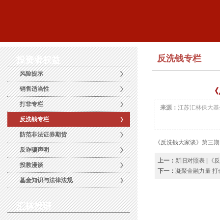
反洗钱专栏
投资者权益
风险提示
销售适当性
《
打非专栏
来源：
江苏汇林保大基
反洗钱专栏
防范非法证券期货
《反洗钱大家谈》第三期：以
反诈骗声明
上一：
新旧对照表 ||《
投教漫谈
下一：
凝聚金融力量 打
基金知识与法律法规
汇林投研