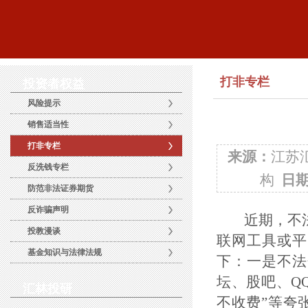
打非专栏
投资者权益
风险提示
销售适当性
打非专栏
来源：
江苏
反洗钱专栏
构
日
防范非法证券期货
反诈骗声明
近期，不法分
投教漫谈
联网工具或平
基金知识与法律法规
下：一是不法
坛、股吧、QQ
汇林投研
不收费”等夸